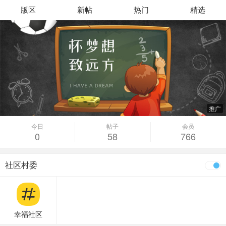
版区
新帖
热门
精选
推广
今日
帖子
会员
0
58
766
社区村委
幸福社区