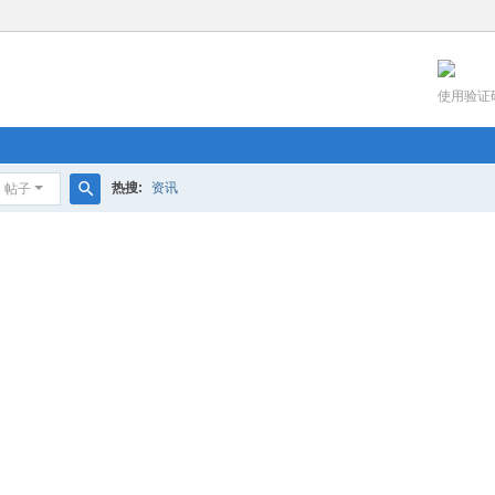
使用验证
热搜:
资讯
帖子
搜
索