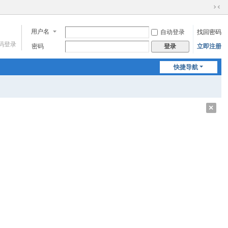
切
换
用户名
自动登录
找回密码
到
窄
码登录
密码
立即注册
登录
版
快捷导航
关
闭